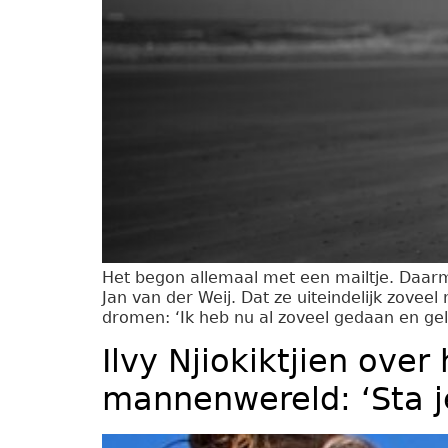
Het begon allemaal met een mailtje. Daarm
Jan van der Weij. Dat ze uiteindelijk zo
dromen: ‘Ik heb nu al zoveel gedaan en gele
Ilvy Njiokiktjien over
mannenwereld: ‘Sta j