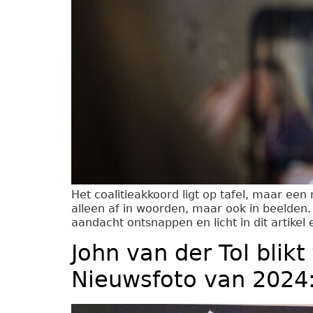
Het coalitieakkoord ligt op tafel, maar een
alleen af in woorden, maar ook in beelden. 
aandacht ontsnappen en licht in dit artikel
John van der Tol blik
Nieuwsfoto van 2024: