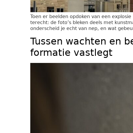
Toen er beelden opdoken van een explosie in
terecht: de foto’s bleken deels met kunstm
onderscheid je echt van nep, en wat gebeur
Tussen wachten en b
formatie vastlegt