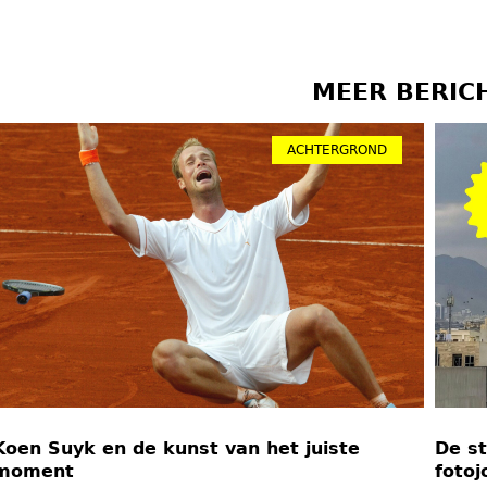
MEER BERIC
ACHTERGROND
Koen Suyk en de kunst van het juiste
De st
moment
fotoj