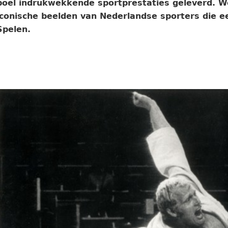
boel indrukwekkende sportprestaties geleverd. We
iconische beelden van Nederlandse sporters die e
Spelen.
Wim Ruska, judoka, wint finale Olympische Spelen judo
medaille is binnen. München, 1972. Foto: Nationaal Ar