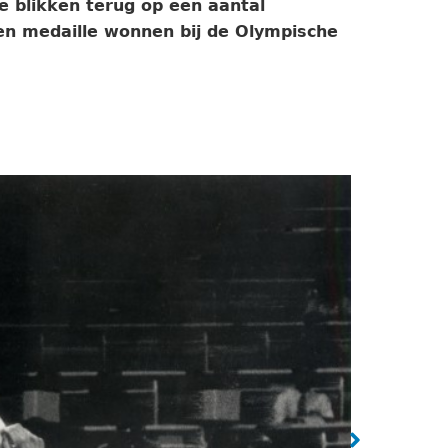
 blikken terug op een aantal
en medaille wonnen bij de Olympische
 van Duitser Glahn. Wim juicht, de gouden
Ria St
chief / Collectie Spaarnestad / ANP / Cor