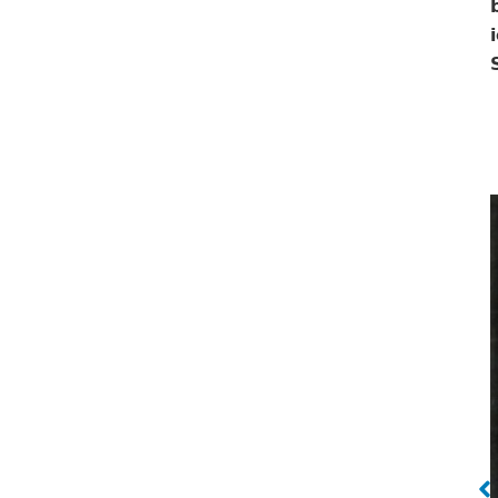
te horde van de 80 meter horden, die ze uiteindelijk
den. Foto: Nationaal Archief / Collectie Spaarnestad