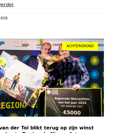
verder
 2026
ACHTERGROND
van der Tol blikt terug op zijn winst