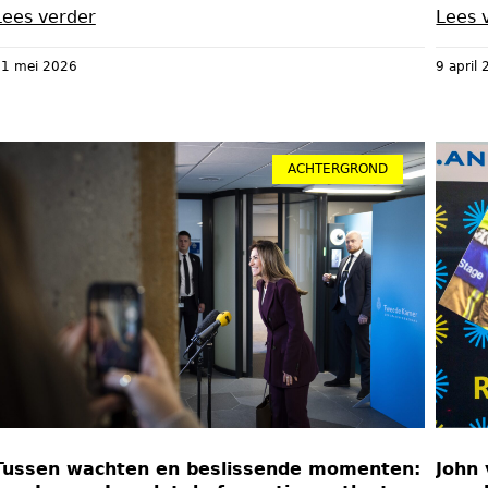
Lees verder
Lees 
1 mei 2026
9 april
ACHTERGROND
Tussen wachten en beslissende momenten:
John 