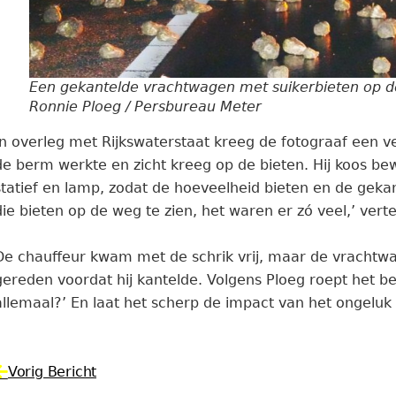
Een gekantelde vrachtwagen met suikerbieten op de
Ronnie Ploeg / Persbureau Meter
In overleg met Rijkswaterstaat kreeg de fotograaf een ve
de berm werkte en zicht kreeg op de bieten. Hij koos b
statief en lamp, zodat de hoeveelheid bieten en de gekan
die bieten op de weg te zien, het waren er zó veel,’ verte
De chauffeur kwam met de schrik vrij, maar de vrachtw
gereden voordat hij kantelde. Volgens Ploeg roept het be
allemaal?’ En laat het scherp de impact van het ongeluk 
Vorig Bericht