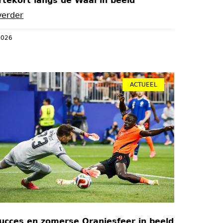
tekort langs de Waal in beeld
verder
 2026
ACTUEEL
ucces en zomerse Oranjesfeer in beeld