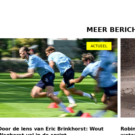
MEER BERIC
ACTUEEL
Door de lens van Eric Brinkhorst: Wout
Robin