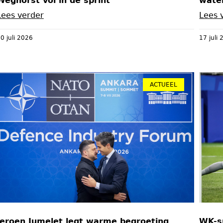
Weghorst vol in de sprint
water
Lees verder
Lees 
0 juli 2026
17 juli
ACTUEEL
Jeroen Jumelet legt warme begroeting
WK-s