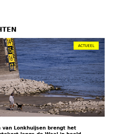
HTEN
ACTUEEL
 van Lonkhuijsen brengt het